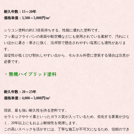
耐久年数：15～20年
価格単価：3,500～5,000円/m²
シリコン塗料の約1.5倍長持ちする、性能に優れた塗料です。
フッ素はフライパンの表面や航空機などにも使用されている素材で、汚れにく
いほかに暑さ・寒さに強く、沿岸部で懸念されやすい塩害にも適性がありま
す。
追従性が低くひび割れしやすい点から、モルタル外壁に塗装する場合は注意が
必要です。
・無機ハイブリッド塗料
耐久年数：20～25年
価格単価：4,000～5,000円/m²
現状、最も強い耐久性を誇る塗料です。
セラミックやケイ素といったガラス質が入っているため、劣化する要素が少な
く、20年以上にもおよぶ耐候性を発揮します。
この高いスペックを活かすには、丁寧な施工が不可欠になるため、信頼のでき