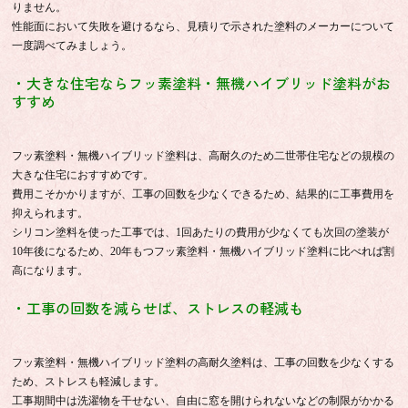
りません。
性能面において失敗を避けるなら、見積りで示された塗料のメーカーについて
一度調べてみましょう。
・大きな住宅ならフッ素塗料・無機ハイブリッド塗料がお
すすめ
フッ素塗料・無機ハイブリッド塗料は、高耐久のため二世帯住宅などの規模の
大きな住宅におすすめです。
費用こそかかりますが、工事の回数を少なくできるため、結果的に工事費用を
抑えられます。
シリコン塗料を使った工事では、1回あたりの費用が少なくても次回の塗装が
10年後になるため、20年もつフッ素塗料・無機ハイブリッド塗料に比べれば割
高になります。
・工事の回数を減らせば、ストレスの軽減も
フッ素塗料・無機ハイブリッド塗料の高耐久塗料は、工事の回数を少なくする
ため、ストレスも軽減します。
工事期間中は洗濯物を干せない、自由に窓を開けられないなどの制限がかかる