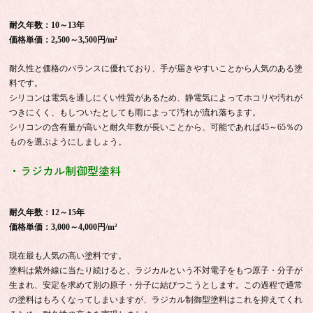
耐久年数：10～13年
価格単価：2,500～3,500円/m²
耐久性と価格のバランスに優れており、手が届きやすいことから人気のある塗
料です。
シリコンは電気を通しにくい性質があるため、静電気によってホコリや汚れが
つきにくく、もしついたとしても雨によって汚れが流れ落ちます。
シリコンの含有量が高いと耐久年数が長いことから、可能であれば45～65％の
ものを選ぶようにしましょう。
・ラジカル制御型塗料
耐久年数：12～15年
価格単価：3,000～4,000円/m²
現在最も人気の高い塗料です。
塗料は紫外線に当たり続けると、ラジカルという不対電子をもつ原子・分子が
生まれ、安定を求めて別の原子・分子に結びつこうとします。この過程で通常
の塗料はもろくなってしまいますが、ラジカル制御型塗料はこれを抑えてくれ